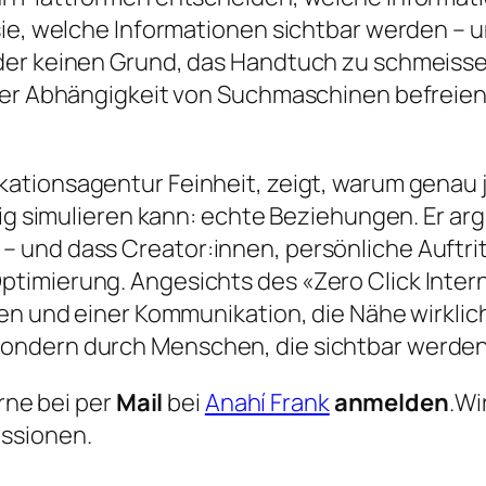
sie, welche Informationen sichtbar werden – u
er keinen Grund, das Handtuch zu schmeissen
 der Abhängigkeit von Suchmaschinen befreie
kationsagentur Feinheit, zeigt, warum genau j
dig simulieren kann: echte Beziehungen. Er ar
und dass Creator:innen, persönliche Auftritt
imierung. Angesichts des «Zero Click Internet
ten und einer Kommunikation, die Nähe wirklic
ondern durch Menschen, die sichtbar werden
erne bei per
Mail
bei
Anahí Frank
anmelden
.Wi
ssionen.