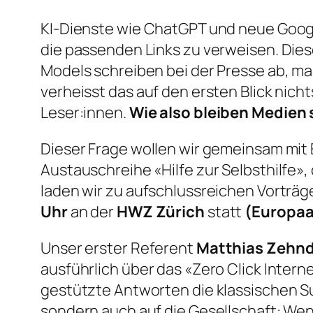
KI-Dienste wie ChatGPT und neue Goog
die passenden Links zu verweisen. Die
Models schreiben bei der Presse ab, m
verheisst das auf den ersten Blick ni
Leser:innen.
Wie also bleiben Medien
Dieser Frage wollen wir gemeinsam mit
Austauschreihe «Hilfe zur Selbsthilfe», 
laden wir zu aufschlussreichen Vorträ
Uhr
an der
HWZ Zürich
statt
(Europaa
Unser erster Referent
Matthias Zehn
ausführlich über das «Zero Click Intern
gestützte Antworten die klassischen Su
sondern auch auf die Gesellschaft: We