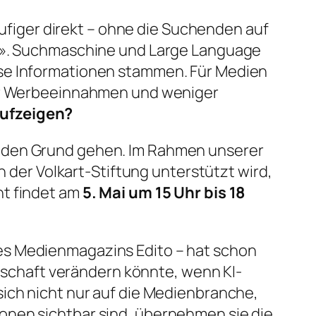
iger direkt – ohne die Suchenden auf
et». Suchmaschine und Large Language
ese Informationen stammen. Für Medien
ger Werbeeinnahmen und weniger
aufzeigen?
f den Grund gehen. Im Rahmen unserer
 der Volkart-Stiftung unterstützt wird,
nt findet am
5. Mai um 15 Uhr bis 18
 des Medienmagazins
Edito
– hat schon
ndschaft verändern könnte, wenn KI-
sich nicht nur auf die Medienbranche,
onen sichtbar sind, übernehmen sie die