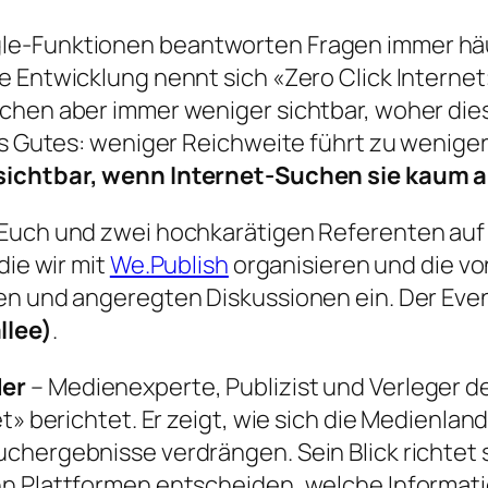
le-Funktionen beantworten Fragen immer häuf
se Entwicklung nennt sich «Zero Click Intern
achen aber immer weniger sichtbar, woher di
chts Gutes: weniger Reichweite führt zu weni
 sichtbar, wenn Internet-Suchen sie kaum 
 Euch und zwei hochkarätigen Referenten au
die wir mit
We.Publish
organisieren und die von
gen und angeregten Diskussionen ein. Der Eve
llee)
.
der
– Medienexperte, Publizist und Verleger
et» berichtet. Er zeigt, wie sich die Medienla
chergebnisse verdrängen. Sein Blick richtet 
nn Plattformen entscheiden, welche Informati