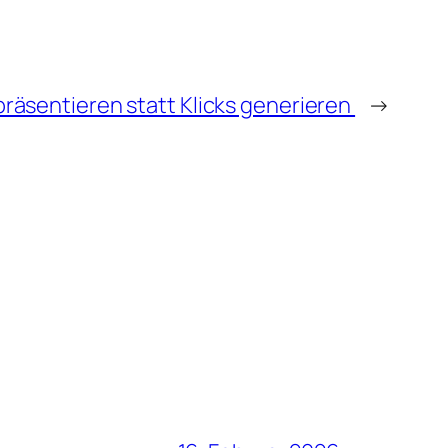
präsentieren statt Klicks generieren
→