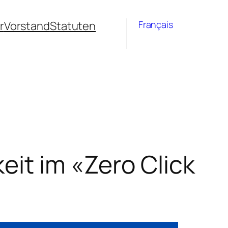
r
Vorstand
Statuten
Français
eit im «Zero Click