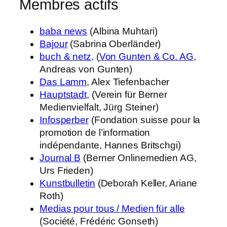
Membres actifs
baba news
(Albina Muhtari)
Bajour
(Sabrina Oberländer)
buch & netz
, (
Von Gunten & Co. AG
,
Andreas von Gunten)
Das Lamm
, Alex Tiefenbacher
Hauptstadt
, (Verein für Berner
Medienvielfalt, Jürg Steiner)
Infosperber
(Fondation suisse pour la
promotion de l’information
indépendante, Hannes Britschgi)
Journal B
(Berner Onlinemedien AG,
Urs Frieden)
Kunstbulletin
(Deborah Keller, Ariane
Roth)
Medias pour tous / Medien für alle
(Société, Frédéric Gonseth)