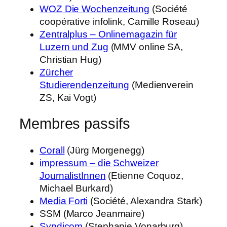
WOZ Die Wochenzeitung
(Société
coopérative infolink, Camille Roseau)
Zentralplus – Onlinemagazin für
Luzern und Zug
(MMV online SA,
Christian Hug)
Zürcher
Studierendenzeitung
(Medienverein
ZS, Kai Vogt)
Membres passifs
Corall
(Jürg Morgenegg)
impressum – die Schweizer
JournalistInnen
(Etienne Coquoz,
Michael Burkard)
Media Forti
(Société, Alexandra Stark)
SSM (Marco Jeanmaire)
Syndicom
(Stephanie Vonarburg)