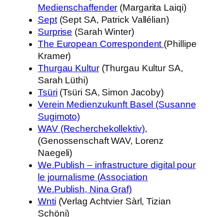
Medienschaffender
(Margarita Laiqi)
Sept
(Sept SA, Patrick Vallélian)
Surprise
(Sarah Winter)
The European Correspondent
(Phillipe
Kramer)
Thurgau Kultur
(Thurgau Kultur SA,
Sarah Lüthi)
Tsüri
(Tsüri SA, Simon Jacoby)
Verein Medienzukunft Basel (Susanne
Sugimoto)
WAV (Recherchekollektiv)
,
(Genossenschaft WAV, Lorenz
Naegeli)
We.Publish – infrastructure digital pour
le journalisme (Association
We.Publish, Nina Graf)
Wnti
(Verlag Achtvier Sàrl, Tizian
Schöni)