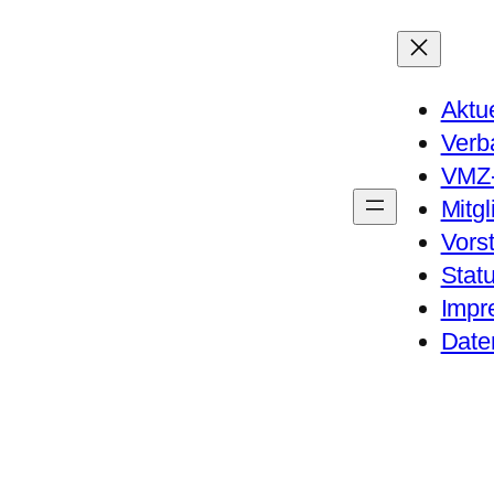
Aktue
Verb
VMZ-
Mitgl
Vors
Stat
Impr
Date