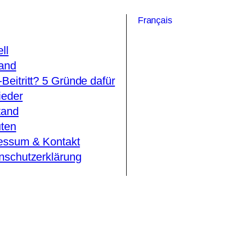
Français
ll
and
Beitritt? 5 Gründe dafür
ieder
tand
uten
essum & Kontakt
nschutzerklärung