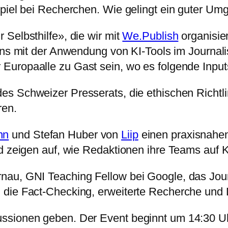
spiel bei Recherchen. Wie gelingt ein guter Um
Selbsthilfe», die wir mit
We.Publish
organisie
 uns mit der Anwendung von KI-Tools im Journa
 Europaalle zu Gast sein, wo es folgende Input
 des Schweizer Presserats, die ethischen Richtl
ren.
nn
und Stefan Huber von
Liip
einen praxisnahen 
d zeigen auf, wie Redaktionen ihre Teams auf K
au, GNI Teaching Fellow bei Google, das Journa
die Fact-Checking, erweiterte Recherche und 
ssionen geben. Der Event beginnt um 14:30 Uh