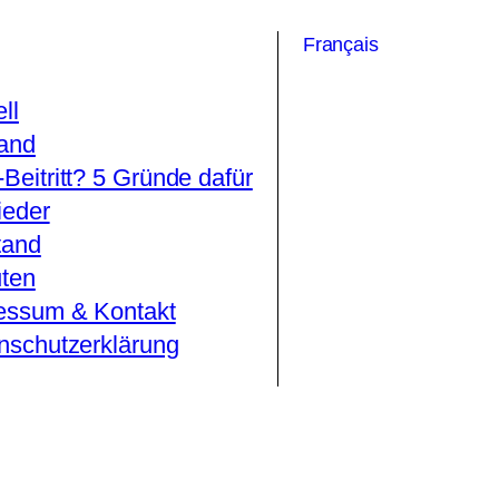
Français
ll
and
Beitritt? 5 Gründe dafür
ieder
tand
uten
essum & Kontakt
nschutzerklärung