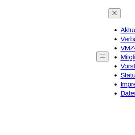
Aktue
Verb
VMZ-
Mitgl
Vors
Stat
Impr
Date